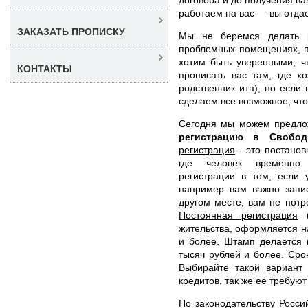
работаем на вас — вы отдае
ЗАКАЗАТЬ ПРОПИСКУ
Мы не беремся делать р
проблемных помещениях, п
хотим быть уверенными, чт
КОНТАКТЫ
прописать вас там, где х
родственник итп), но если
сделаем все возможное, чт
Сегодня мы можем предл
регистрацию в Своб
регистрация
- это постанов
где человек временно 
регистрации в том, если 
например вам важно запис
другом месте, вам не потр
Постоянная регистрация
(
жительства, оформляется н
и более. Штамп делается 
тысяч рублей и более. Сро
Выбирайте такой вариант 
кредитов, так же ее требуют
По законодательству Росси